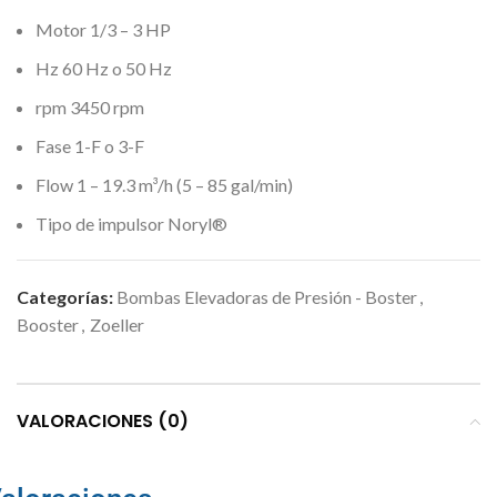
Motor 1/3 – 3 HP
Hz 60 Hz o 50 Hz
rpm 3450 rpm
Fase 1-F o 3-F
Flow 1 – 19.3 m³/h (5 – 85 gal/min)
Tipo de impulsor Noryl®
Categorías:
Bombas Elevadoras de Presión - Boster
,
Booster
,
Zoeller
VALORACIONES (0)