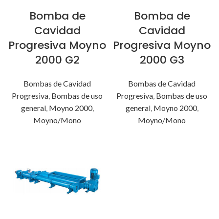
Bomba de
Bomba de
Cavidad
Cavidad
Progresiva Moyno
Progresiva Moyno
2000 G2
2000 G3
Bombas de Cavidad
Bombas de Cavidad
Progresiva
,
Bombas de uso
Progresiva
,
Bombas de uso
general
,
Moyno 2000
,
general
,
Moyno 2000
,
Moyno/Mono
Moyno/Mono